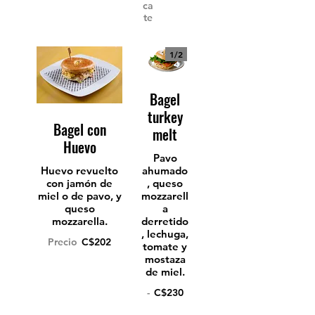
ca
te
1/
2
Bagel
turkey
Bagel con
melt
Huevo
Pavo
Huevo revuelto
ahumado
con jamón de
, queso
miel o de pavo, y
mozzarell
queso
a
mozzarella.
derretido
, lechuga,
Precio
C$202
tomate y
mostaza
de miel.
-
C$230