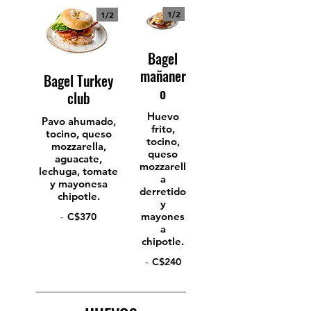
1/
2
1/
2
Bagel
mañaner
Bagel Turkey
o
club
Huevo
Pavo ahumado,
frito,
tocino, queso
tocino,
mozzarella,
queso
aguacate,
mozzarell
lechuga, tomate
a
y mayonesa
derretido
chipotle.
y
mayones
-
C$370
a
chipotle.
-
C$240