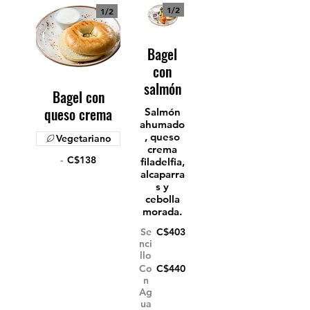
1/
2
1/
2
Bagel
con
salmón
Bagel con
queso crema
Salmón
ahumado
, queso
Vegetariano
crema
-
C$138
filadelfia,
alcaparra
s y
cebolla
morada.
Se
C$403
nci
llo
Co
C$440
n
Ag
ua