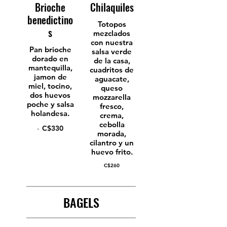
Brioche
Chilaquiles
benedictino
Totopos
s
mezclados
con nuestra
Pan brioche
salsa verde
dorado en
de la casa,
mantequilla,
cuadritos de
jamon de
aguacate,
miel, tocino,
queso
dos huevos
mozzarella
poche y salsa
fresco,
holandesa.
crema,
cebolla
-
C$330
morada,
cilantro y un
huevo frito.
C$260
BAGELS