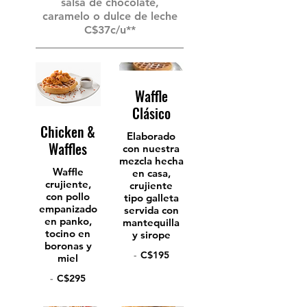
salsa de chocolate,
caramelo o dulce de leche
C$37c/u**
Waffle
Clásico
Chicken &
Elaborado
Waffles
con nuestra
mezcla hecha
Waffle
en casa,
crujiente,
crujiente
con pollo
tipo galleta
empanizado
servida con
en panko,
mantequilla
tocino en
y sirope
boronas y
-
C$195
miel
-
C$295