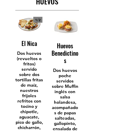
HUEVOS
1/
2
El Nica
Huevos
Benedictino
Dos huevos
(revueltos o
s
fritos)
servido
Dos huevos
sobre dos
poche
tortillas fritas
servidos
de maíz,
sobre Muffin
nuestros
inglés con
frijoles
salsa
refritos con
holandesa,
tocino y
acompañado
chipotle,
s de papas
aguacate,
salteadas,
pico de gallo,
gallopinto,
chicharrón,
ensalada de