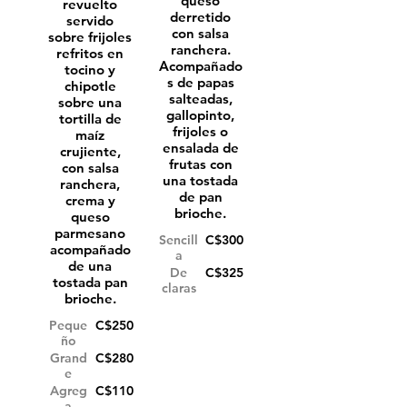
queso
revuelto
derretido
servido
con salsa
sobre frijoles
ranchera.
refritos en
Acompañado
tocino y
s de papas
chipotle
salteadas,
sobre una
gallopinto,
tortilla de
frijoles o
maíz
ensalada de
crujiente,
frutas con
con salsa
una tostada
ranchera,
de pan
crema y
brioche.
queso
parmesano
Sencill
C$300
acompañado
a
de una
De
C$325
tostada pan
claras
Peque
C$250
ño
Grand
C$280
e
Agreg
C$110
a