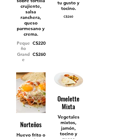
sobre tortilla
tu gusto y
crujiente,
tocino.
salsa
ranchera,
C$260
queso
parmesano y
crema.
Peque
C$220
ño
Grand
C$260
e
Omelette
Mixta
Vegetales
mixtos,
Norteños
jamón,
tocino y
Huevo frito o