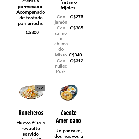
crema y
frutas o
parmesano.
frijoles.
Acompañado
Con
C$275
de tostada
jamón
pan brioche
Con
C$385
-
C$300
salmó
n
ahuma
do
Mixto
C$340
Con
C$312
Pulled
Pork
1/
2
Rancheros
Zacate
Americano
Huevo frito o
revuelto
Un pancake,
servido
dos huevos a