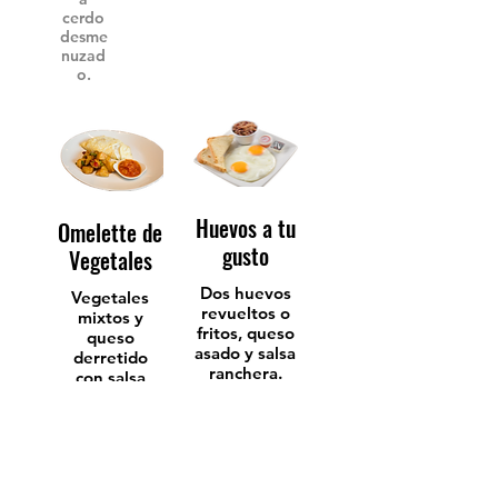
cerdo
desme
nuzad
o.
Huevos a tu
Omelette de
gusto
Vegetales
Dos huevos
Vegetales
revueltos o
mixtos y
fritos, queso
queso
asado y salsa
derretido
ranchera.
con salsa
Acompañado
ranchera.
s de
Acompañado
gallopinto
s de papas
especial,
salteadas,
papas
gallopinto,
salteadas,
frijoles o