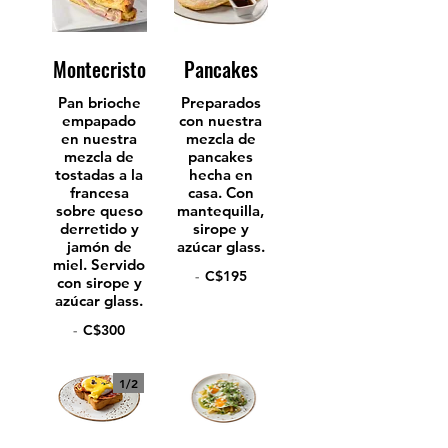
Montecristo
Pancakes
Pan brioche
Preparados
empapado
con nuestra
en nuestra
mezcla de
mezcla de
pancakes
tostadas a la
hecha en
francesa
casa. Con
sobre queso
mantequilla,
derretido y
sirope y
jamón de
azúcar glass.
miel. Servido
-
C$195
con sirope y
azúcar glass.
-
C$300
1/
2