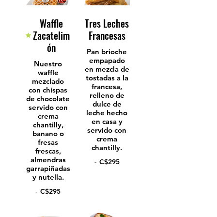
Waffle
Tres Leches
Zacatelim
Francesas
ón
Pan brioche
empapado
Nuestro
en mezcla de
waffle
tostadas a la
mezclado
francesa,
con chispas
relleno de
de chocolate
dulce de
servido con
leche hecho
crema
en casa y
chantilly,
servido con
banano o
crema
fresas
chantilly.
frescas,
almendras
-
C$295
garrapiñadas
y nutella.
-
C$295