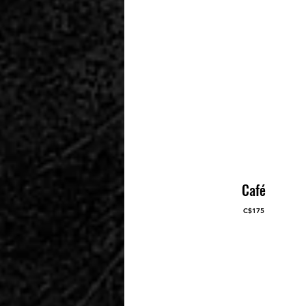
Café
C$175