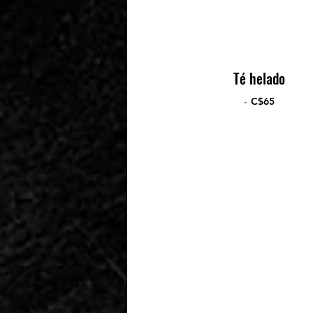
Té helado
-
C$65