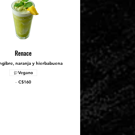
Renace
engibre, naranja y hierbabuena
Vegano
-
C$160