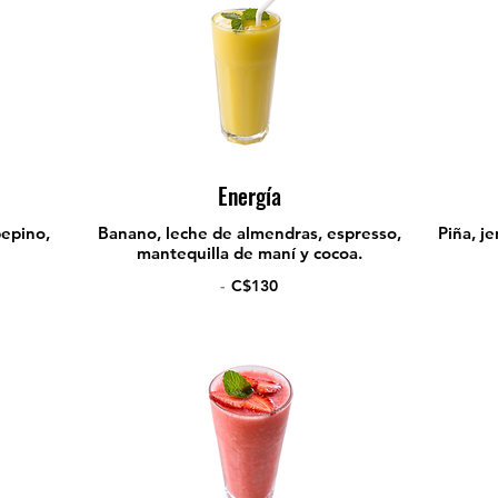
Energía
epino,
Banano, leche de almendras, espresso,
Piña, j
mantequilla de maní y cocoa.
-
C$130