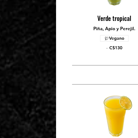
Verde tropical
Piña, Apio y Perejil.
Vegano
-
C$130