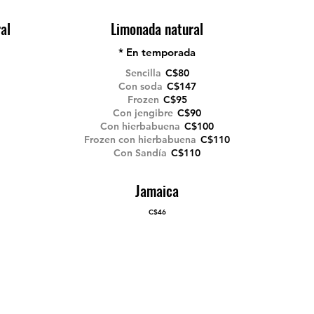
al
Limonada natural
* En temporada
Sencilla
C$80
Con soda
C$147
Frozen
C$95
Con jengibre
C$90
Con hierbabuena
C$100
Frozen con hierbabuena
C$110
Con Sandía
C$110
Jamaica
C$46