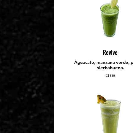
Revive
Aguacate, manzana verde, p
hierbabuena.
C$130