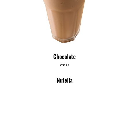
Chocolate
C$175
Nutella