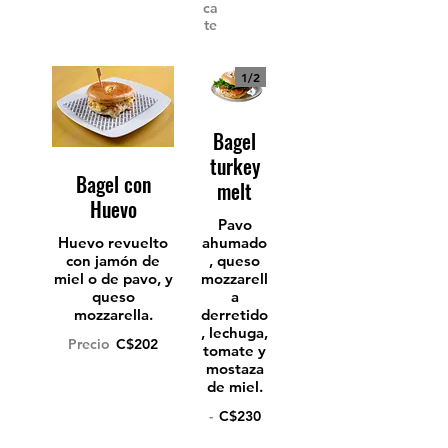
ca
te
1/
2
Bagel
turkey
Bagel con
melt
Huevo
Pavo
Huevo revuelto
ahumado
con jamón de
, queso
miel o de pavo, y
mozzarell
queso
a
mozzarella.
derretido
, lechuga,
Precio
C$202
tomate y
mostaza
de miel.
-
C$230