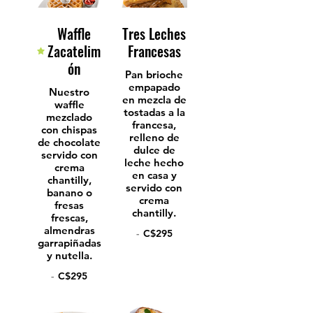
Waffle
Tres Leches
Zacatelim
Francesas
ón
Pan brioche
empapado
Nuestro
en mezcla de
waffle
tostadas a la
mezclado
francesa,
con chispas
relleno de
de chocolate
dulce de
servido con
leche hecho
crema
en casa y
chantilly,
servido con
banano o
crema
fresas
chantilly.
frescas,
almendras
-
C$295
garrapiñadas
y nutella.
-
C$295