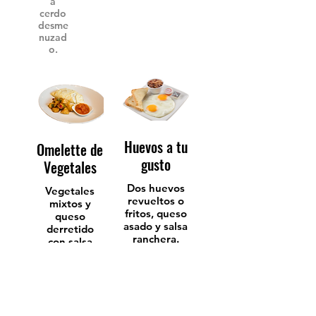
a
cerdo
desme
nuzad
o.
Huevos a tu
Omelette de
gusto
Vegetales
Dos huevos
Vegetales
revueltos o
mixtos y
fritos, queso
queso
asado y salsa
derretido
ranchera.
con salsa
Acompañado
ranchera.
s de
Acompañado
gallopinto
s de papas
especial,
salteadas,
papas
gallopinto,
salteadas,