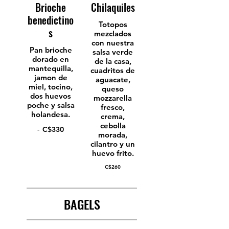
Brioche
Chilaquiles
benedictino
Totopos
s
mezclados
con nuestra
Pan brioche
salsa verde
dorado en
de la casa,
mantequilla,
cuadritos de
jamon de
aguacate,
miel, tocino,
queso
dos huevos
mozzarella
poche y salsa
fresco,
holandesa.
crema,
cebolla
-
C$330
morada,
cilantro y un
huevo frito.
C$260
BAGELS