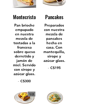
Montecristo
Pancakes
Pan brioche
Preparados
empapado
con nuestra
en nuestra
mezcla de
mezcla de
pancakes
tostadas a la
hecha en
francesa
casa. Con
sobre queso
mantequilla,
derretido y
sirope y
jamón de
azúcar glass.
miel. Servido
-
C$195
con sirope y
azúcar glass.
-
C$300
1/
2