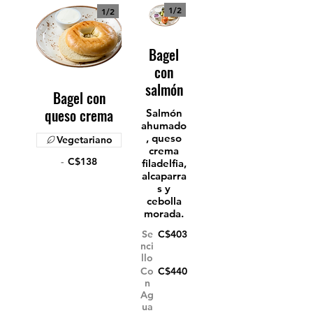
1/
2
1/
2
Bagel
con
salmón
Bagel con
queso crema
Salmón
ahumado
, queso
Vegetariano
crema
-
C$138
filadelfia,
alcaparra
s y
cebolla
morada.
Se
C$403
nci
llo
Co
C$440
n
Ag
ua