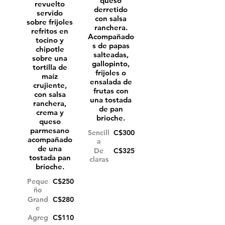
queso
revuelto
derretido
servido
con salsa
sobre frijoles
ranchera.
refritos en
Acompañado
tocino y
s de papas
chipotle
salteadas,
sobre una
gallopinto,
tortilla de
frijoles o
maíz
ensalada de
crujiente,
frutas con
con salsa
una tostada
ranchera,
de pan
crema y
brioche.
queso
parmesano
Sencill
C$300
acompañado
a
de una
De
C$325
tostada pan
claras
Peque
C$250
ño
Grand
C$280
e
Agreg
C$110