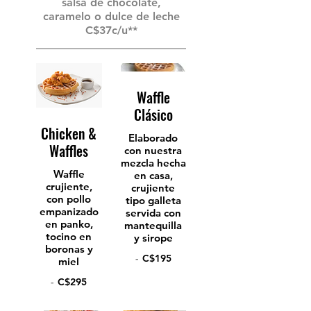
salsa de chocolate,
caramelo o dulce de leche
C$37c/u**
Waffle
Clásico
Chicken &
Elaborado
Waffles
con nuestra
mezcla hecha
Waffle
en casa,
crujiente,
crujiente
con pollo
tipo galleta
empanizado
servida con
en panko,
mantequilla
tocino en
y sirope
boronas y
-
C$195
miel
-
C$295