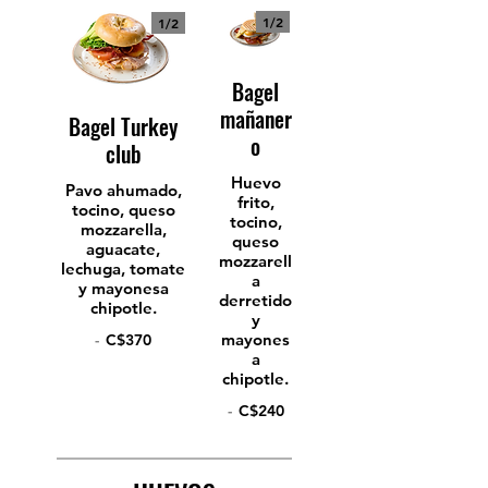
1/
2
1/
2
Bagel
mañaner
Bagel Turkey
o
club
Huevo
Pavo ahumado,
frito,
tocino, queso
tocino,
mozzarella,
queso
aguacate,
mozzarell
lechuga, tomate
a
y mayonesa
derretido
chipotle.
y
mayones
-
C$370
a
chipotle.
-
C$240