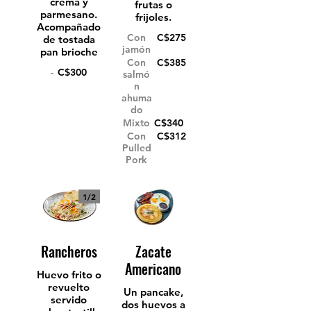
crema y
frutas o
parmesano.
frijoles.
Acompañado
Con
C$275
de tostada
jamón
pan brioche
Con
C$385
-
C$300
salmó
n
ahuma
do
Mixto
C$340
Con
C$312
Pulled
Pork
1/
2
Rancheros
Zacate
Americano
Huevo frito o
revuelto
Un pancake,
servido
dos huevos a