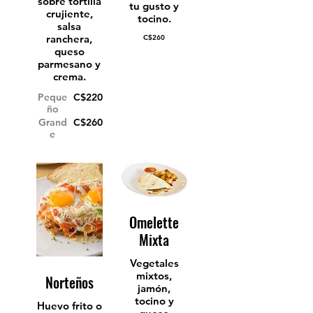
sobre tortilla
tu gusto y
crujiente,
tocino.
salsa
ranchera,
C$260
queso
parmesano y
crema.
Peque
C$220
ño
Grand
C$260
e
Omelette
Mixta
Vegetales
mixtos,
Norteños
jamón,
tocino y
Huevo frito o