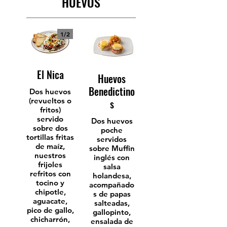
HUEVOS
1/
2
El Nica
Huevos
Benedictino
Dos huevos
(revueltos o
s
fritos)
servido
Dos huevos
sobre dos
poche
tortillas fritas
servidos
de maíz,
sobre Muffin
nuestros
inglés con
frijoles
salsa
refritos con
holandesa,
tocino y
acompañado
chipotle,
s de papas
aguacate,
salteadas,
pico de gallo,
gallopinto,
chicharrón,
ensalada de